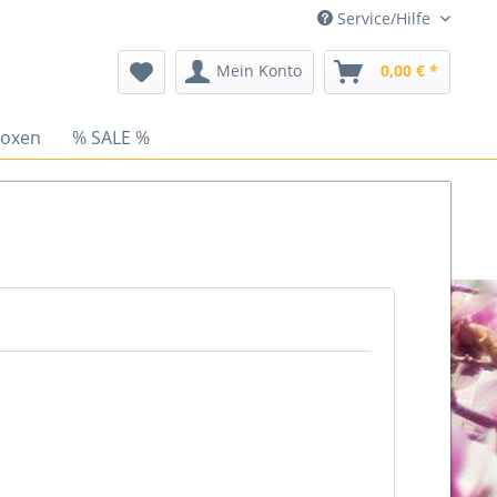
Service/Hilfe
Mein Konto
0,00 € *
Boxen
% SALE %