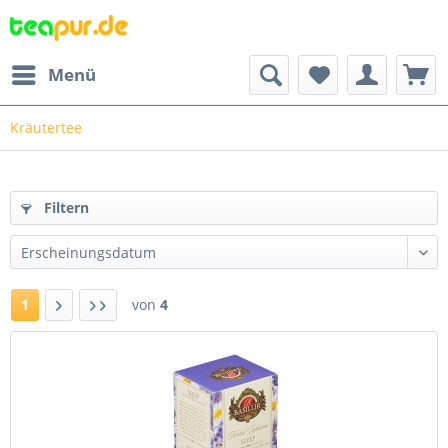
Menü
Kräutertee
Filtern
1
von
4