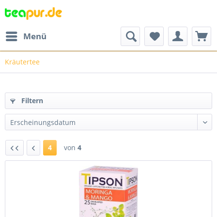
Menü
Kräutertee
Filtern
4
von
4