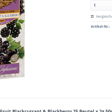
Vergleic
Artikel-Nr.:
ruit Blackcurrant & Blackberry 25 Beutel x 2g 50g