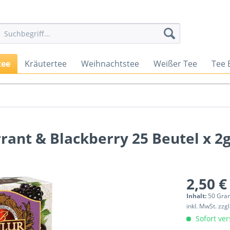
tee
Kräutertee
Weihnachtstee
Weißer Tee
Tee 
rrant & Blackberry 25 Beutel x 2g
2,50 €
Inhalt:
50 Gra
inkl. MwSt.
zzg
Sofort ver