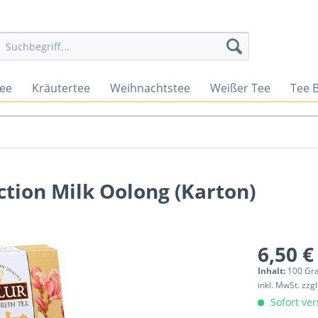
tee
Kräutertee
Weihnachtstee
Weißer Tee
Tee 
ction Milk Oolong (Karton)
6,50 €
Inhalt:
100 G
inkl. MwSt.
zzg
Sofort ver