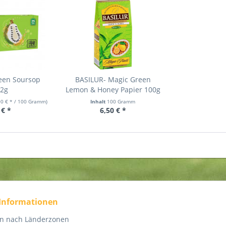
een Soursop
BASILUR- Magic Green
x2g
Lemon & Honey Papier 100g
00 € * / 100 Gramm)
Inhalt
100 Gramm
 € *
6,50 € *
 Informationen
en nach Länderzonen