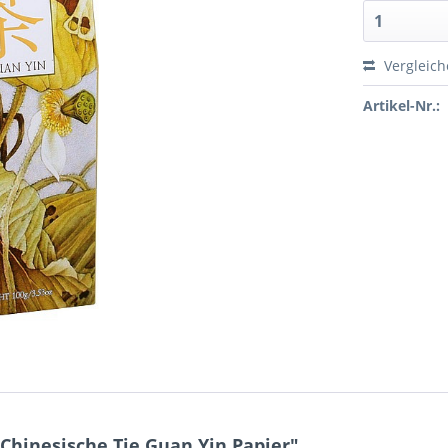
Vergleic
Artikel-Nr.:
Chinesische Tie Guan Yin Papier"