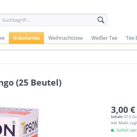
ee
Kräutertee
Weihnachtstee
Weißer Tee
Tee 
go (25 Beutel)
3,00 €
Inhalt:
37.5 G
inkl. MwSt.
zzg
Sofort ver