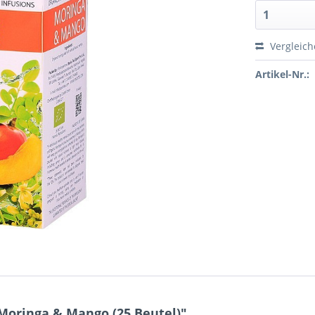
Vergleic
Artikel-Nr.:
Moringa & Mango (25 Beutel)"