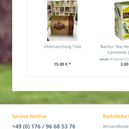
Überraschung Tüte
Basilur Tea He
Camomile (
Inhalt
24 Gramm
(12
15,00 € *
3,00
Service Hotline
Rechtliche
+49 (0) 176 / 96 68 53 76
Versandkost