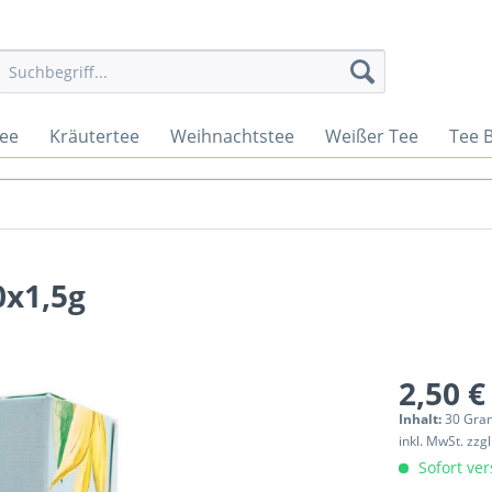
tee
Kräutertee
Weihnachtstee
Weißer Tee
Tee 
x1,5g
2,50 €
Inhalt:
30 Gra
inkl. MwSt.
zzg
Sofort ver