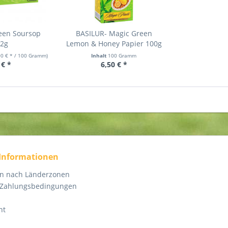
een Soursop
BASILUR- Magic Green
x2g
Lemon & Honey Papier 100g
00 € * / 100 Gramm)
Inhalt
100 Gramm
 € *
6,50 € *
 Informationen
en nach Länderzonen
 Zahlungsbedingungen
ht