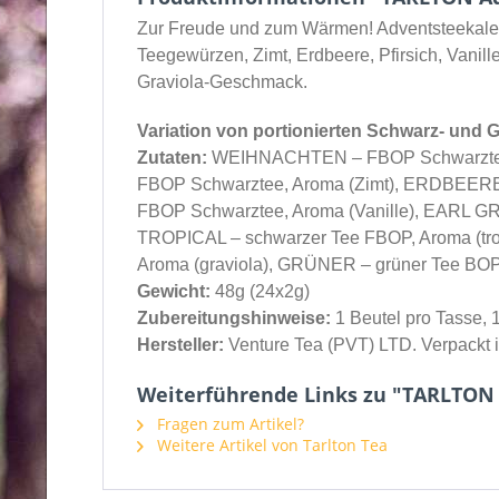
Zur Freude und zum Wärmen! Adventsteekalen
Teegewürzen, Zimt, Erdbeere, Pfirsich, Vanil
Graviola-Geschmack.
Variation von portionierten Schwarz- und G
Zutaten:
WEIHNACHTEN – FBOP Schwarztee, 
FBOP Schwarztee, Aroma (Zimt), ERDBEEREN
FBOP Schwarztee, Aroma (Vanille), EARL 
TROPICAL – schwarzer Tee FBOP, Aroma (t
Aroma (graviola), GRÜNER – grüner Tee BO
Gewicht:
48g (24x2g)
Zubereitungshinweise:
1 Beutel pro Tasse, 
Hersteller:
Venture Tea (PVT) LTD. Verpackt i
Weiterführende Links zu "TARLTON
Fragen zum Artikel?
Weitere Artikel von Tarlton Tea