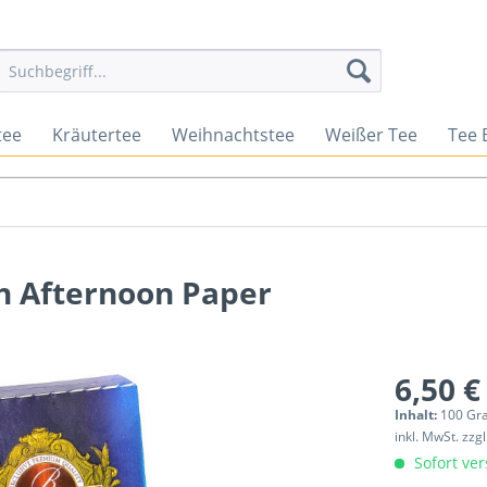
tee
Kräutertee
Weihnachtstee
Weißer Tee
Tee 
sh Afternoon Paper
6,50 €
Inhalt:
100 G
inkl. MwSt.
zzg
Sofort ver