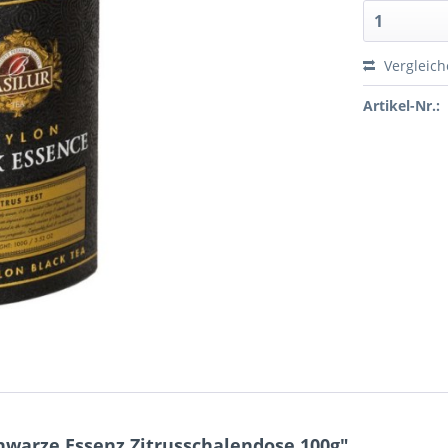
Vergleic
Artikel-Nr.:
warze Essenz Zitrusschalendose 100g"