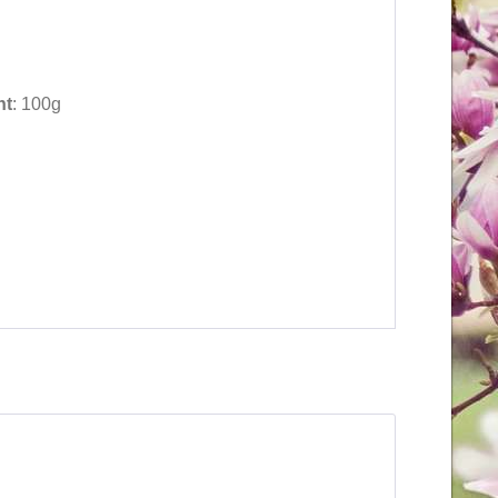
ht
: 100g