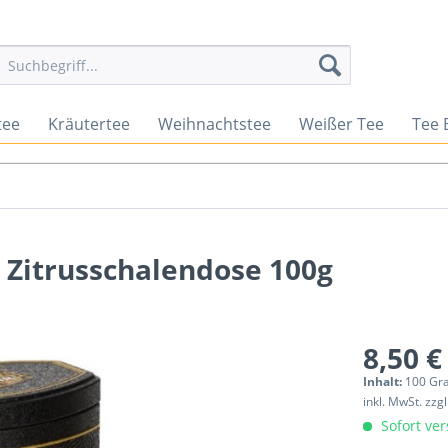
tee
Kräutertee
Weihnachtstee
Weißer Tee
Tee 
 Zitrusschalendose 100g
8,50 €
Inhalt:
100 G
inkl. MwSt.
zzg
Sofort ver