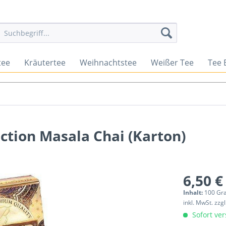
tee
Kräutertee
Weihnachtstee
Weißer Tee
Tee 
ection Masala Chai (Karton)
6,50 €
Inhalt:
100 G
inkl. MwSt.
zzg
Sofort ver