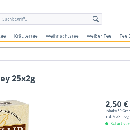
tee
Kräutertee
Weihnachtstee
Weißer Tee
Tee 
ey 25x2g
2,50 €
Inhalt:
50 Gra
inkl. MwSt.
zzg
Sofort ver