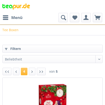
Menü
Tee Boxen
Filtern
4
von
5