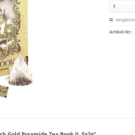
Vergleic
Artikel-Nr.:
h Gold Pyramide Tea Book II. 5x2g"