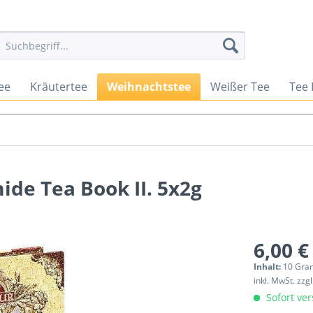
ee
Kräutertee
Weihnachtstee
Weißer Tee
Tee
de Tea Book II. 5x2g
6,00 €
Inhalt:
10 Gra
inkl. MwSt.
zzg
Sofort ver