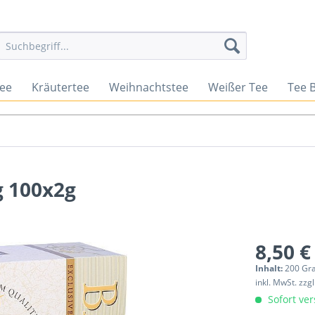
tee
Kräutertee
Weihnachtstee
Weißer Tee
Tee 
 100x2g
8,50 €
Inhalt:
200 Gr
inkl. MwSt.
zzg
Sofort ver