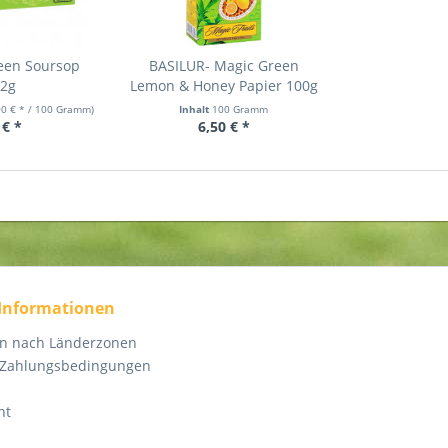
een Soursop
BASILUR- Magic Green
x2g
Lemon & Honey Papier 100g
00 € * / 100 Gramm)
Inhalt
100 Gramm
 € *
6,50 € *
 Informationen
en nach Länderzonen
 Zahlungsbedingungen
ht