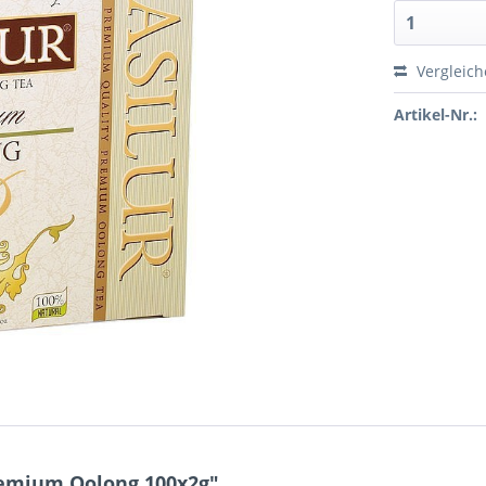
Vergleic
Artikel-Nr.:
emium Oolong 100x2g"