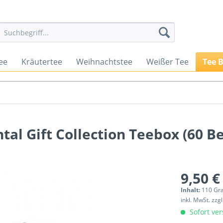
ee
Kräutertee
Weihnachtstee
Weißer Tee
Tee 
tal Gift Collection Teebox (60 Be
9,50 €
Inhalt:
110 Gr
inkl. MwSt.
zzg
Sofort ver