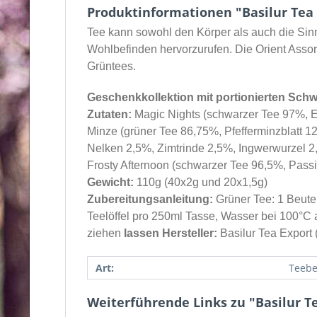
Produktinformationen "Basilur Tea 6
Tee kann sowohl den Körper als auch die Sin
Wohlbefinden hervorzurufen. Die Orient Assort
Grüntees.
Geschenkkollektion mit portionierten Sch
Zutaten:
Magic Nights (schwarzer Tee 97%, 
Minze (grüner Tee 86,75%, Pfefferminzblatt
Nelken 2,5%, Zimtrinde 2,5%, Ingwerwurzel 2
Frosty Afternoon (schwarzer Tee 96,5%, Pas
Gewicht:
110g (40x2g und 20x1,5g)
Zubereitungsanleitung:
Grüner Tee: 1 Beutel
Teelöffel pro 250ml Tasse, Wasser bei 100°C 
ziehen
lassen Hersteller:
Basilur Tea Export 
Art:
Teebe
Weiterführende Links zu "Basilur Te