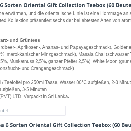
 Sorten Oriental Gift Collection Teebox (60 Beute
ne erwärmen, und die orientalische Linie ist eine Hommage an
ed Kollektion präsentiert sechs der beliebtesten Arten von aro
warz- und Grüntees
Erdbeer-, Aprikosen-, Ananas- und Papayageschmack), Golden
 12%, marokkanischer Minzgeschmack), Masala Chai (schwarze
,5%, Muskatnuss 2,5%, ganzer Pfeffer 2,5%), White Moon (grü
sionsfrucht- und Orangengeschmack)
 / Teelöffel pro 250ml Tasse, Wasser 80°C aufgießen, 2-3 Minut
aufgießen, 3-5 Minuten
(PVT) LTD. Verpackt in Sri Lanka.
utel
a 6 Sorten Oriental Gift Collection Teebox (60 Beu