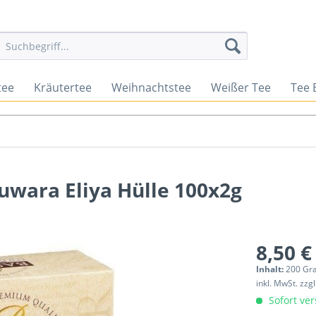
tee
Kräutertee
Weihnachtstee
Weißer Tee
Tee 
uwara Eliya Hülle 100x2g
8,50 €
Inhalt:
200 Gr
inkl. MwSt.
zzg
Sofort ver