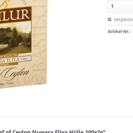
Vergleic
Artikel-Nr.:
f of Ceylon Nuwara Eliya Hülle 100x2g"