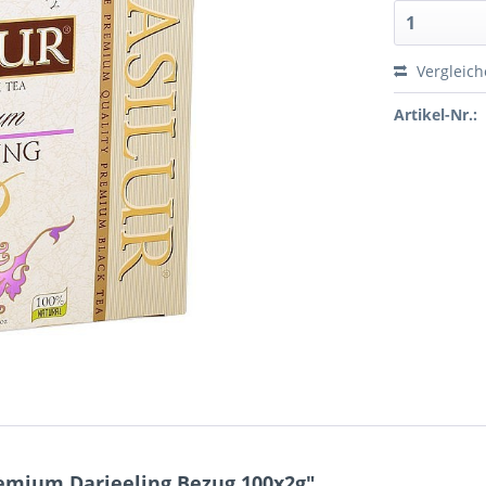
Vergleic
Artikel-Nr.:
emium Darjeeling Bezug 100x2g"