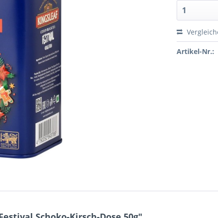
Vergleic
Artikel-Nr.:
estival Schoko-Kirsch-Dose 50g"