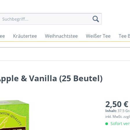
tee
Kräutertee
Weihnachtstee
Weißer Tee
Tee 
pple & Vanilla (25 Beutel)
2,50 €
Inhalt:
37.5 G
inkl. MwSt.
zzg
Sofort ver