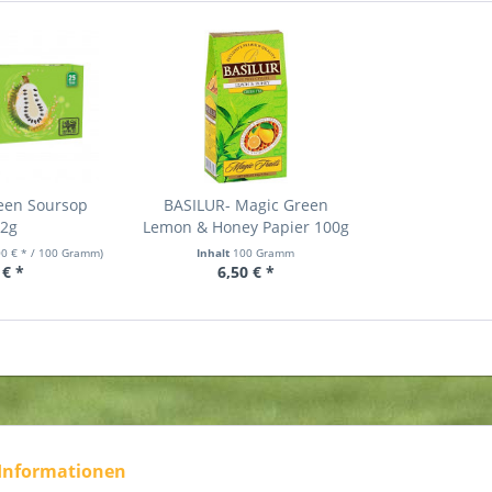
een Soursop
BASILUR- Magic Green
x2g
Lemon & Honey Papier 100g
00 € * / 100 Gramm)
Inhalt
100 Gramm
 € *
6,50 € *
 Informationen