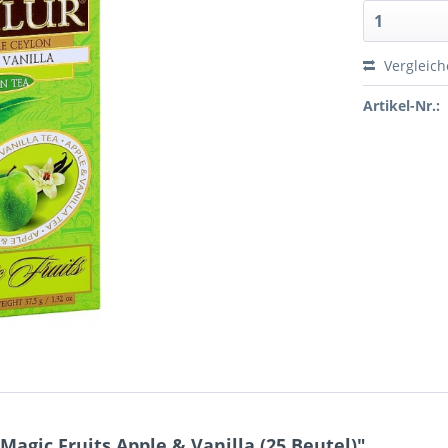
Vergleic
Artikel-Nr.:
agic Fruits Apple & Vanilla (25 Beutel)"