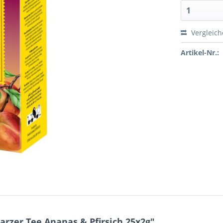
Vergleic
Artikel-Nr.:
rzer Tee Ananas & Pfirsich 25x2g"