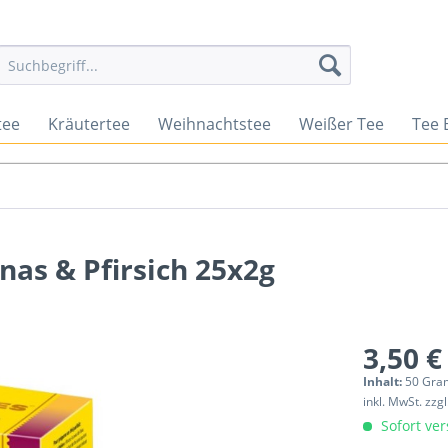
tee
Kräutertee
Weihnachtstee
Weißer Tee
Tee 
as & Pfirsich 25x2g
3,50 €
Inhalt:
50 Gra
inkl. MwSt.
zzg
Sofort ver